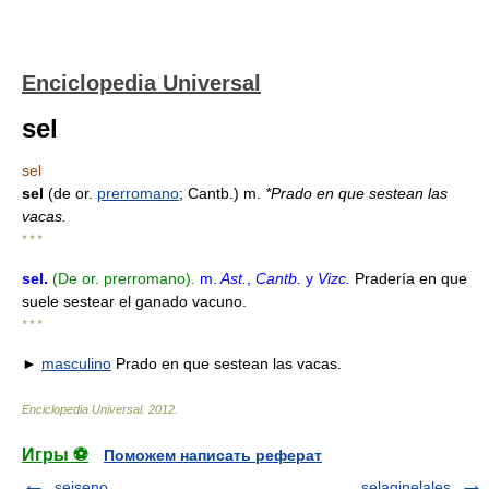
Enciclopedia Universal
sel
sel
sel
(de or.
prerromano
; Cantb.) m.
*Prado en que sestean las
vacas.
* * *
sel
.
(De or. prerromano).
m.
Ast.
,
Cantb.
y
Vizc.
Pradería en que
suele sestear el ganado vacuno.
* * *
►
masculino
Prado en que sestean las vacas.
Enciclopedia Universal
.
2012
.
Игры ⚽
Поможем написать реферат
seiseno
selaginelales