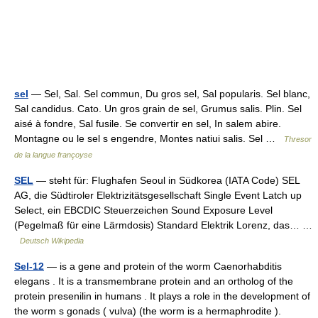
sel
— Sel, Sal. Sel commun, Du gros sel, Sal popularis. Sel blanc,
Sal candidus. Cato. Un gros grain de sel, Grumus salis. Plin. Sel
aisé à fondre, Sal fusile. Se convertir en sel, In salem abire.
Montagne ou le sel s engendre, Montes natiui salis. Sel …
Thresor
de la langue françoyse
SEL
— steht für: Flughafen Seoul in Südkorea (IATA Code) SEL
AG, die Südtiroler Elektrizitätsgesellschaft Single Event Latch up
Select, ein EBCDIC Steuerzeichen Sound Exposure Level
(Pegelmaß für eine Lärmdosis) Standard Elektrik Lorenz, das… …
Deutsch Wikipedia
Sel-12
— is a gene and protein of the worm Caenorhabditis
elegans . It is a transmembrane protein and an ortholog of the
protein presenilin in humans . It plays a role in the development of
the worm s gonads ( vulva) (the worm is a hermaphrodite ).