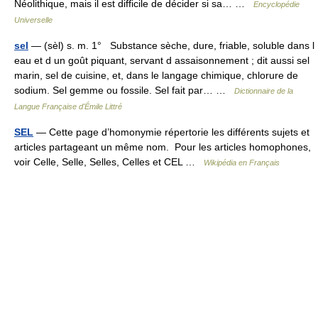
Néolithique, mais il est difficile de décider si sa… …
Encyclopédie
Universelle
sel
— (sèl) s. m. 1° Substance sèche, dure, friable, soluble dans l
eau et d un goût piquant, servant d assaisonnement ; dit aussi sel
marin, sel de cuisine, et, dans le langage chimique, chlorure de
sodium. Sel gemme ou fossile. Sel fait par… …
Dictionnaire de la
Langue Française d'Émile Littré
SEL
— Cette page d’homonymie répertorie les différents sujets et
articles partageant un même nom. Pour les articles homophones,
voir Celle, Selle, Selles, Celles et CEL …
Wikipédia en Français