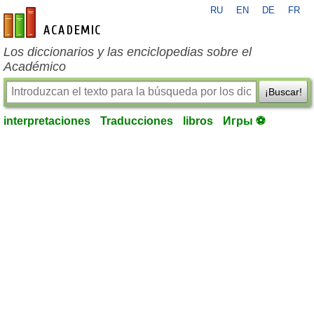
RU
EN
DE
FR
es-academic.com
Los diccionarios y las enciclopedias sobre el
Académico
¡Buscar!
interpretaciones
Traducciones
libros
Игры ⚽