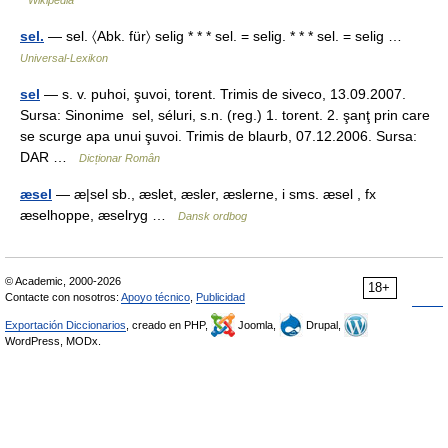
Wikipedia
sel.
— sel. 〈Abk. für〉 selig * * * sel. = selig. * * * sel. = selig …
Universal-Lexikon
sel
— s. v. puhoi, şuvoi, torent. Trimis de siveco, 13.09.2007.
Sursa: Sinonime sel, séluri, s.n. (reg.) 1. torent. 2. şanţ prin care
se scurge apa unui şuvoi. Trimis de blaurb, 07.12.2006. Sursa:
DAR …
Dicționar Român
æsel
— æ|sel sb., æslet, æsler, æslerne, i sms. æsel , fx
æselhoppe, æselryg …
Dansk ordbog
© Academic, 2000-2026
18+
Contacte con nosotros:
Apoyo técnico
,
Publicidad
Exportación Diccionarios
, creado en PHP,
Joomla,
Drupal,
WordPress, MODx.